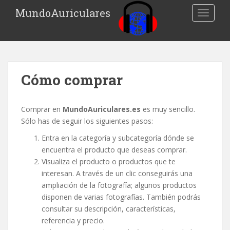
S
MundoAuriculares
TOGGLE
k
i
p
t
o
Cómo comprar
m
a
i
Comprar en
MundoAuriculares.es
es muy sencillo.
n
Sólo has de seguir los siguientes pasos:
c
o
Entra en la categoría y subcategoría dónde se
n
encuentra el producto que deseas comprar.
t
Visualiza el producto o productos que te
e
interesan. A través de un clic conseguirás una
n
ampliación de la fotografía; algunos productos
t
disponen de varias fotografías. También podrás
consultar su descripción, características,
referencia y precio.