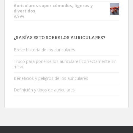
Auriculares super cómodos, ligeros y
divertidos
9,99
€
¿SABÍAS ESTO SOBRE LOS AURICULARES?
Breve historia de los auriculares
Truco para ponerse los auriculares correctamente sin
mirar
Beneficios y peligros de los auriculares
Definición y tipos de auriculares