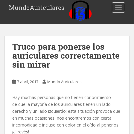
S
MundoAuriculares
TOGGLE
k
i
p
t
o
Truco para ponerse los
m
a
auriculares correctamente
i
sin mirar
n
c
o
7 abril, 2017
Mundo Auriculares
n
t
Hay muchas personas que no tienen conocimiento
e
de que la mayoría de los auriculares tienen un lado
n
derecho y un lado izquierdo; esta situación provoca que
t
en muchas ocasiones, nos encontremos con cierta
incomodidad e incluso con dolor en el oído al ponerlos
¡al revés!