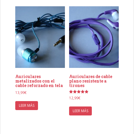
Auriculares
Auriculares de cable
metalizados con el
plano resistente a
cable reforzado en tela
tirones
13,99
€
Valorado
12,99
€
con
5.00
LEER MÁS
de 5
LEER MÁS