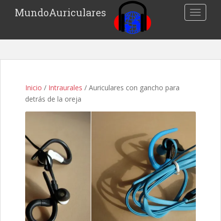
S
MundoAuriculares
TOGGLE
k
i
p
t
o
m
a
Inicio
/
Intraurales
/ Auriculares con gancho para
i
detrás de la oreja
n
c
o
n
t
e
n
t