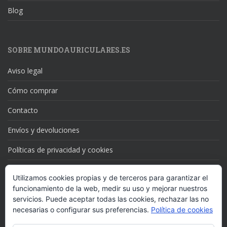
Blog
SOBRE MUNDOAURICULARES.ES
Aviso legal
Cómo comprar
Contacto
Envíos y devoluciones
Políticas de privacidad y cookies
Utilizamos cookies propias y de terceros para garantizar el
funcionamiento de la web, medir su uso y mejorar nuestros
SUSCRÍBETE A NUESTRAS NOVEDADES
servicios. Puede aceptar todas las cookies, rechazar las no
necesarias o configurar sus preferencias.
Política de cookies
Dirección
de