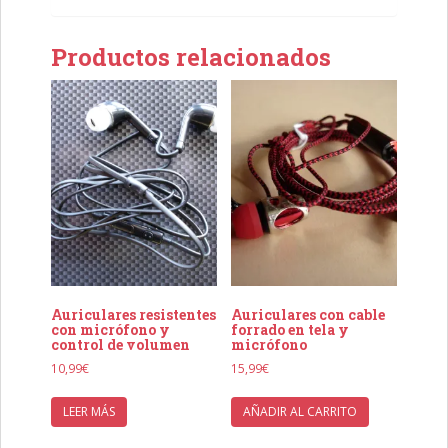
Productos relacionados
Auriculares resistentes
Auriculares con cable
con micrófono y
forrado en tela y
control de volumen
micrófono
10,99
€
15,99
€
LEER MÁS
AÑADIR AL CARRITO